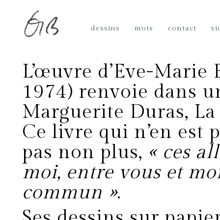
dessins
mots
contact
vi
L’œuvre d’Eve-Marie 
1974) renvoie dans un
Marguerite Duras, La 
Ce livre qui n’en est p
pas non plus,
« ces al
moi, entre vous et mo
commun »
.
Ses dessins sur papier